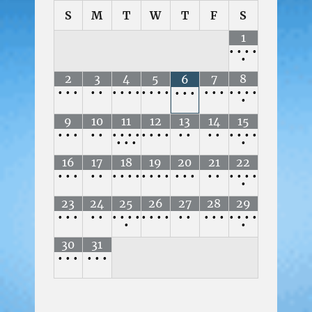
S
M
T
W
T
F
S
1
•
•
•
•
•
2
3
4
5
7
8
6
•
•
•
•
•
•
•
•
•
•
•
•
•
•
•
•
•
•
•
•
•
•
•
•
9
10
11
12
13
14
15
•
•
•
•
•
•
•
•
•
•
•
•
•
•
•
•
•
•
•
•
•
•
•
•
•
16
17
18
19
20
21
22
•
•
•
•
•
•
•
•
•
•
•
•
•
•
•
•
•
•
•
•
•
•
•
23
24
25
26
27
28
29
•
•
•
•
•
•
•
•
•
•
•
•
•
•
•
•
•
•
•
•
•
•
•
•
30
31
•
•
•
•
•
•